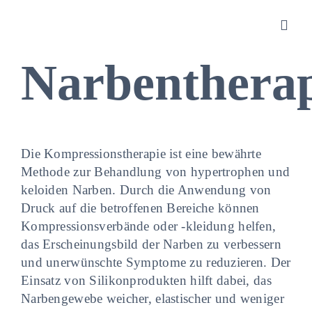
Zum
Inhalt
Toggl
springen
Navig
Narbenthera
Sanitätshaus
Orthopädietechnik
Die Kompressionstherapie ist eine bewährte
Methode zur Behandlung von hypertrophen und
Rehatechnik
keloiden Narben. Durch die Anwendung von
Druck auf die betroffenen Bereiche können
Homecare
Kompressionsverbände oder -kleidung helfen,
das Erscheinungsbild der Narben zu verbessern
und unerwünschte Symptome zu reduzieren. Der
Produkte
Einsatz von Silikonprodukten hilft dabei, das
Narbengewebe weicher, elastischer und weniger
Über uns