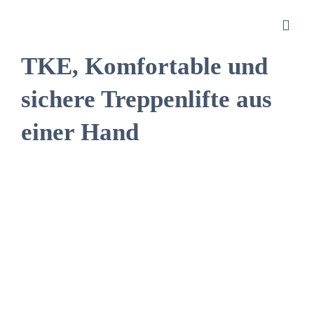
Zum
Inhalt
Toggl
springen
Navig
TKE, Komfortable und
Sanitätshaus
sichere Treppenlifte aus
einer Hand
Orthopädietechnik
Rehatechnik
Homecare
Produkte
Über uns