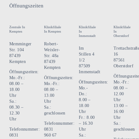
Öffnungszeiten
Zentrale In
Klinikfiliale
Klinikfiliale
Klinikfiliale
Kempten
In Kempten
In
In
Immenstadt
Oberstdorf
Memminger
Robert-
Im
Trettachstraß
Str. 104
Weixler-
Stillen 4
16
87439
Str. 48a
1/2
87561
Kempten
87439
87509
Oberstdorf
Kempten
Öffnungszeiten:
Immenstadt
Öffnungszeite
Mo.-Fr.:
Öffnungszeiten:
Öffnungszeiten:
Mo.-Fr.:
08.00 –
Mo.-Fr.:
Mo.-
08.00 –
18.00
08.00 –
Do.:
12.00
Uhr
13.00
8.00 –
Uhr
Sa.:
Uhr
18.00
13:00 –
08.30 –
Sa.:
Uhr
16:00
12.30
geschlossen
Fr.: 8.00
Uhr
Uhr
Telefonnummer:
– 16.30
Sa.:
Telefonnummer:
0831
Uhr
geschlossen
0831
960 67
Sa.: