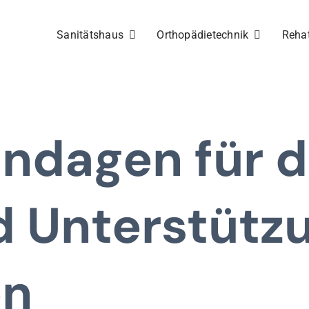
Sanitätshaus
Orthopädietechnik
Reha
dagen für de
d Unterstütz
en