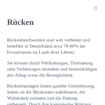
Zum
Inhalt
Toggl
springen
Navig
Rücken
Sanitätshaus
Rückenbeschwerden sind weit verbreitet und
Orthopädietechnik
betreffen in Deutschland etwa 70-80% der
Erwachsenen im Laufe ihres Lebens.
Rehatechnik
Sie können durch Fehlhaltungen, Überlastung
oder Verletzungen entstehen und beeinträchtigen
Homecare
den Alltag sowie die Beweglichkeit.
Rückenbandagen bieten gezielte Unterstützung,
Produkte
indem sie die Muskulatur stabilisieren, die
Wirbelsäule entlasten und die Haltung
verbessern. Durch ihre kompressive Wirkung
Über uns