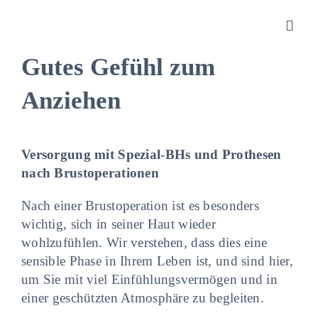
Zum
Inhalt
Toggl
springen
Navig
Gutes Gefühl zum
Sanitätshaus
Anziehen
Orthopädietechnik
Versorgung mit Spezial-BHs und Prothesen
nach Brustoperationen
Rehatechnik
Nach einer Brustoperation ist es besonders
wichtig, sich in seiner Haut wieder
Homecare
wohlzufühlen. Wir verstehen, dass dies eine
sensible Phase in Ihrem Leben ist, und sind hier,
Produkte
um Sie mit viel Einfühlungsvermögen und in
einer geschützten Atmosphäre zu begleiten.
Über uns