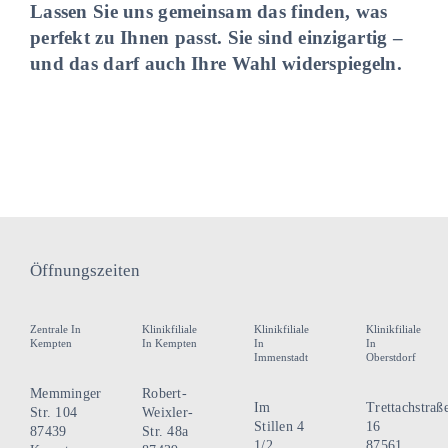
Lassen Sie uns gemeinsam das finden, was
perfekt zu Ihnen passt. Sie sind einzigartig –
und das darf auch Ihre Wahl widerspiegeln.
Öffnungszeiten
Zentrale In
Klinikfiliale
Klinikfiliale
Klinikfiliale
Kempten
In Kempten
In
In
Immenstadt
Oberstdorf
Memminger
Robert-
Im
Trettachstraß
Str. 104
Weixler-
Stillen 4
16
87439
Str. 48a
1/2
87561