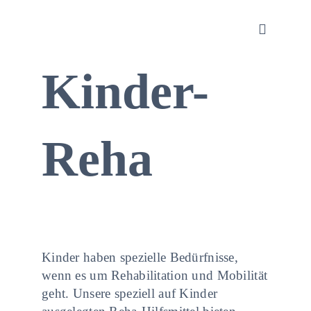
Zum
Inhalt
Toggle
springen
Navigati
Kinder-
Sanitätsha
Orthopädi
Reha
Rehatechn
Homecare
Kinder haben spezielle Bedürfnisse,
Produkte
wenn es um Rehabilitation und Mobilität
geht. Unsere speziell auf Kinder