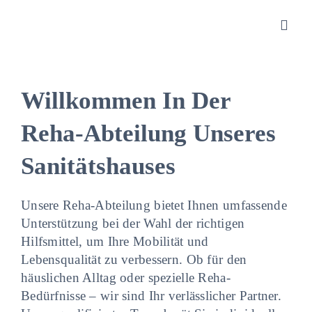
Zum
Inhalt
Toggl
springen
Navig
Sanitätshaus
Willkommen In Der
Reha-Abteilung Unseres
Orthopädietec
Sanitätshauses
Rehatechnik
Unsere Reha-Abteilung bietet Ihnen umfassende
Homecare
Unterstützung bei der Wahl der richtigen
Hilfsmittel, um Ihre Mobilität und
Lebensqualität zu verbessern. Ob für den
Produkte
häuslichen Alltag oder spezielle Reha-
Bedürfnisse – wir sind Ihr verlässlicher Partner.
Über uns