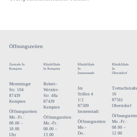
Öffnungszeiten
Zentrale In
Klinikfiliale
Klinikfiliale
Klinikfiliale
Kempten
In Kempten
In
In
Immenstadt
Oberstdorf
Memminger
Robert-
Im
Trettachstraß
Str. 104
Weixler-
Stillen 4
16
87439
Str. 48a
1/2
87561
Kempten
87439
87509
Oberstdorf
Kempten
Öffnungszeiten:
Immenstadt
Öffnungszeite
Mo.-Fr.:
Öffnungszeiten:
Öffnungszeiten:
Mo.-Fr.:
08.00 –
Mo.-Fr.:
Mo.-
08.00 –
18.00
08.00 –
Do.:
12.00
Uhr
13.00