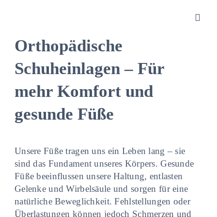
Zum
Inhalt
Toggl
springen
Navig
Orthopädische
Sanitätshaus
Schuheinlagen – Für
mehr Komfort und
Orthopädietechnik
gesunde Füße
Rehatechnik
Unsere Füße tragen uns ein Leben lang – sie
Homecare
sind das Fundament unseres Körpers. Gesunde
Füße beeinflussen unsere Haltung, entlasten
Produkte
Gelenke und Wirbelsäule und sorgen für eine
natürliche Beweglichkeit. Fehlstellungen oder
Überlastungen können jedoch Schmerzen und
Über uns