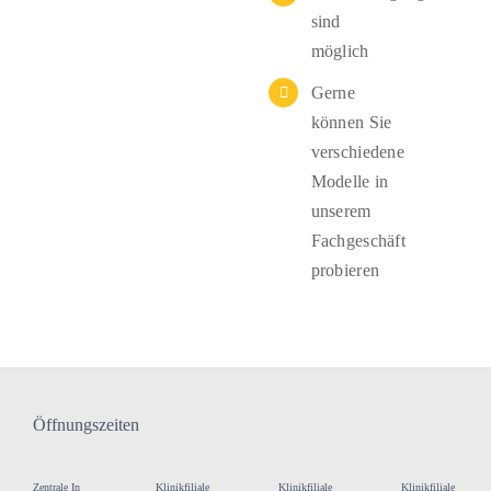
sind
möglich
Gerne
können Sie
verschiedene
Modelle in
unserem
Fachgeschäft
probieren
Öffnungszeiten
Zentrale In
Klinikfiliale
Klinikfiliale
Klinikfiliale