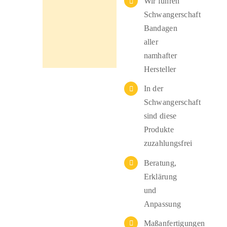
Wir führen
Schwangerschaft
Bandagen
aller
namhafter
Hersteller
In der
Schwangerschaft
sind diese
Produkte
zuzahlungsfrei
Beratung,
Erklärung
und
Anpassung
Maßanfertigungen