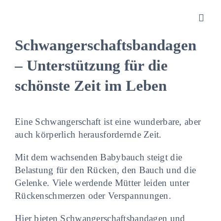
Zum
Inhalt
Toggl
springen
Navig
Schwangerschaftsbandagen
Sanitätshaus
– Unterstützung für die
schönste Zeit im Leben
Orthopädietechnik
Eine Schwangerschaft ist eine wunderbare, aber
Rehatechnik
auch körperlich herausfordernde Zeit.
Homecare
Mit dem wachsenden Babybauch steigt die
Belastung für den Rücken, den Bauch und die
Gelenke. Viele werdende Mütter leiden unter
Produkte
Rückenschmerzen oder Verspannungen.
Hier bieten Schwangerschaftsbandagen und
Über uns