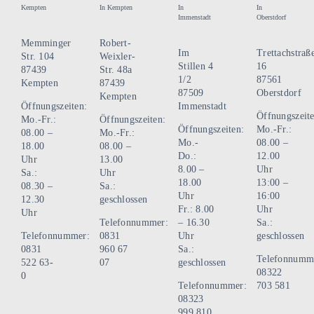
Kempten
In Kempten
In
In
Immenstadt
Oberstdorf
Memminger
Robert-
Im
Trettachstraß
Str. 104
Weixler-
Stillen 4
16
87439
Str. 48a
1/2
87561
Kempten
87439
87509
Oberstdorf
Kempten
Öffnungszeiten:
Immenstadt
Öffnungszeite
Mo.-Fr.:
Öffnungszeiten:
Öffnungszeiten:
Mo.-Fr.:
08.00 –
Mo.-Fr.:
Mo.-
08.00 –
18.00
08.00 –
Do.:
12.00
Uhr
13.00
8.00 –
Uhr
Sa.:
Uhr
18.00
13:00 –
08.30 –
Sa.:
Uhr
16:00
12.30
geschlossen
Fr.: 8.00
Uhr
Uhr
Telefonnummer:
– 16.30
Sa.:
Telefonnummer:
0831
Uhr
geschlossen
0831
960 67
Sa.:
Telefonnumm
522 63-
07
geschlossen
08322
0
Telefonnummer:
703 581
08323
999 810