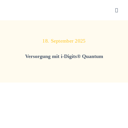
Zum
Inhalt
Toggl
springen
Navig
Sanitätshaus
18. September 2025
Orthopädietechnik
Versorgung mit i-Digits® Quantum
Rehatechnik
Homecare
Produkte
Über uns