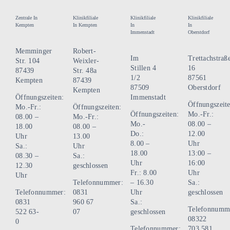
Zentrale In
Klinikfiliale
Klinikfiliale
Klinikfiliale
Kempten
In Kempten
In
In
Immenstadt
Oberstdorf
Memminger
Robert-
Im
Trettachstraß
Str. 104
Weixler-
Stillen 4
16
87439
Str. 48a
1/2
87561
Kempten
87439
87509
Oberstdorf
Kempten
Öffnungszeiten:
Immenstadt
Öffnungszeite
Mo.-Fr.:
Öffnungszeiten:
Öffnungszeiten:
Mo.-Fr.:
08.00 –
Mo.-Fr.:
Mo.-
08.00 –
18.00
08.00 –
Do.:
12.00
Uhr
13.00
8.00 –
Uhr
Sa.:
Uhr
18.00
13:00 –
08.30 –
Sa.:
Uhr
16:00
12.30
geschlossen
Fr.: 8.00
Uhr
Uhr
Telefonnummer:
– 16.30
Sa.:
Telefonnummer:
0831
Uhr
geschlossen
0831
960 67
Sa.:
Telefonnumm
522 63-
07
geschlossen
08322
0
Telefonnummer:
703 581