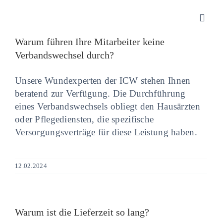
Zum
Inhalt
Toggl
springen
Navig
Warum führen Ihre Mitarbeiter keine
Verbandswechsel durch?
Sanitätshaus
Unsere Wundexperten der ICW stehen Ihnen
Orthopädietechnik
beratend zur Verfügung. Die Durchführung
eines Verbandswechsels obliegt den Hausärzten
oder Pflegediensten, die spezifische
Rehatechnik
Versorgungsverträge für diese Leistung haben.
Homecare
12.02.2024
Produkte
Warum ist die Lieferzeit so lang?
Über uns