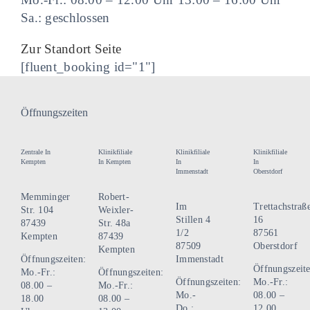
Sa.: geschlossen
Zur Standort Seite
[fluent_booking id="1"]
Öffnungszeiten
Zentrale In
Klinikfiliale
Klinikfiliale
Klinikfiliale
Kempten
In Kempten
In
In
Immenstadt
Oberstdorf
Memminger
Robert-
Im
Trettachstraß
Str. 104
Weixler-
Stillen 4
16
87439
Str. 48a
1/2
87561
Kempten
87439
87509
Oberstdorf
Kempten
Öffnungszeiten:
Immenstadt
Öffnungszeite
Mo.-Fr.:
Öffnungszeiten:
Öffnungszeiten:
Mo.-Fr.:
08.00 –
Mo.-Fr.:
Mo.-
08.00 –
18.00
08.00 –
Do.:
12.00