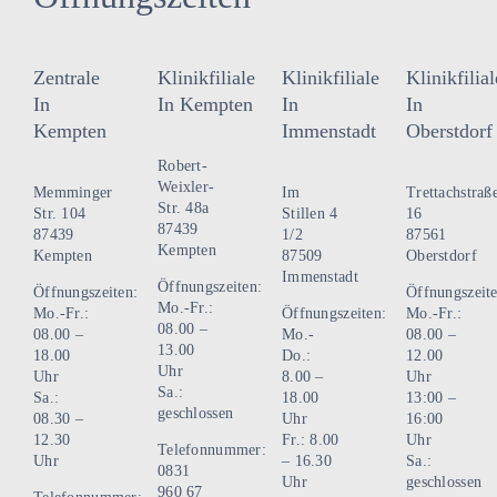
Zentrale
Klinikfiliale
Klinikfiliale
Klinikfilial
In
In Kempten
In
In
Kempten
Immenstadt
Oberstdorf
Robert-
Weixler-
Memminger
Im
Trettachstraß
Str. 48a
Str. 104
Stillen 4
16
87439
87439
1/2
87561
Kempten
Kempten
87509
Oberstdorf
Immenstadt
Öffnungszeiten:
Öffnungszeiten:
Öffnungszeite
Mo.-Fr.:
Mo.-Fr.:
Öffnungszeiten:
Mo.-Fr.:
08.00 –
08.00 –
Mo.-
08.00 –
13.00
18.00
Do.:
12.00
Uhr
Uhr
8.00 –
Uhr
Sa.:
Sa.:
18.00
13:00 –
geschlossen
08.30 –
Uhr
16:00
12.30
Fr.: 8.00
Uhr
Telefonnummer:
Uhr
– 16.30
Sa.:
0831
Uhr
geschlossen
960 67