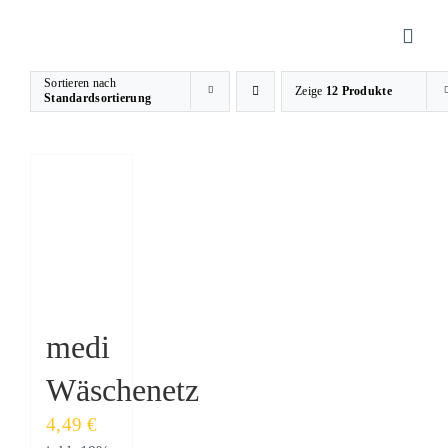
Zum
Inhalt
Toggl
springen
Navig
Sortieren nach
Zeige
12 Produkte
Standardsortierung
Sanitätshaus
Orthopädietechnik
Rehatechnik
Homecare
medi
Wäschenetz
Produkte
4,49
€
Über uns