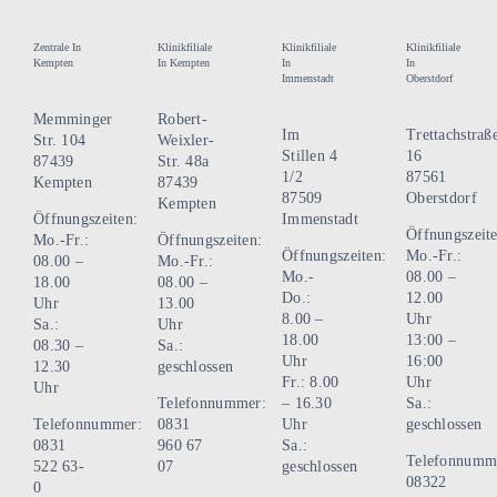
Zentrale In
Klinikfiliale
Klinikfiliale
Klinikfiliale
Kempten
In Kempten
In
In
Immenstadt
Oberstdorf
Memminger
Robert-
Im
Trettachstraß
Str. 104
Weixler-
Stillen 4
16
87439
Str. 48a
1/2
87561
Kempten
87439
87509
Oberstdorf
Kempten
Öffnungszeiten:
Immenstadt
Öffnungszeite
Mo.-Fr.:
Öffnungszeiten:
Öffnungszeiten:
Mo.-Fr.:
08.00 –
Mo.-Fr.:
Mo.-
08.00 –
18.00
08.00 –
Do.:
12.00
Uhr
13.00
8.00 –
Uhr
Sa.:
Uhr
18.00
13:00 –
08.30 –
Sa.:
Uhr
16:00
12.30
geschlossen
Fr.: 8.00
Uhr
Uhr
Telefonnummer:
– 16.30
Sa.:
Telefonnummer:
0831
Uhr
geschlossen
0831
960 67
Sa.:
Telefonnumm
522 63-
07
geschlossen
08322
0