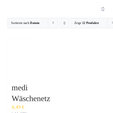
Zum
Inhalt
Toggl
springen
Navig
Sortieren nach
Datum
Zeige
12 Produkte
Sanitätshaus
Orthopädietechnik
Rehatechnik
Homecare
medi
Wäschenetz
Produkte
4,49
€
Über uns