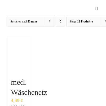
Zum
Inhalt
Toggl
springen
Navig
Sortieren nach
Datum
Zeige
12 Produkte
Sanitätshaus
Orthopädietechnik
Rehatechnik
Homecare
medi
Wäschenetz
Produkte
4,49
€
Über uns