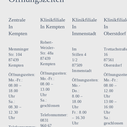
Zentrale
Klinikfiliale
Klinikfiliale
Klinikfilial
In
In Kempten
In
In
Kempten
Immenstadt
Oberstdorf
Robert-
Weixler-
Memminger
Im
Trettachstraß
Str. 48a
Str. 104
Stillen 4
16
87439
87439
1/2
87561
Kempten
Kempten
87509
Oberstdorf
Immenstadt
Öffnungszeiten:
Öffnungszeiten:
Öffnungszeite
Mo.-Fr.:
Mo.-Fr.:
Öffnungszeiten:
Mo.-Fr.:
08.00 –
08.00 –
Mo.-
08.00 –
13.00
18.00
Do.:
12.00
Uhr
Uhr
8.00 –
Uhr
Sa.:
Sa.:
18.00
13:00 –
geschlossen
08.30 –
Uhr
16:00
12.30
Fr.: 8.00
Uhr
Telefonnummer:
Uhr
– 16.30
Sa.:
0831
Uhr
geschlossen
960 67