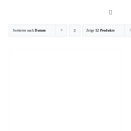
Zum
Inhalt
Toggle
springen
Navigati
Sortieren nach
Datum
Zeige
12 Produkte
Sanitätsha
Orthopädi
Rehatechn
Homecare
Produkte