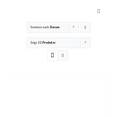
Zum
Inhalt
Toggle
springen
Navigati
Sortieren nach
Datum
Sanitätsha
Zeige
12 Produkte
Orthopädi
Rehatechn
Homecare
Produkte