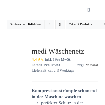
Zum
Inhalt
Toggle
springen
Navigati
Sortieren nach
Beliebtheit
Zeige
12 Produkte
Sanitätsha
Orthopädi
medi Wäschenetz
4,49
€
inkl. 19% MwSt.
Rehatechn
Enthält 19% MwSt.
zzgl.
Versand
Lieferzeit: ca. 2-3 Werktage
Homecare
Kompressionsstrümpfe schonend
Produkte
in der Maschine waschen
perfekter Schutz in der