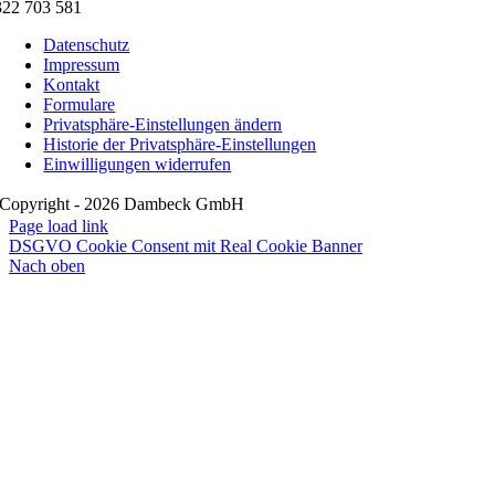
322 703 581
Datenschutz
Impressum
Kontakt
Formulare
Privatsphäre-Einstellungen ändern
Historie der Privatsphäre-Einstellungen
Einwilligungen widerrufen
Copyright - 2026 Dambeck GmbH
Page load link
DSGVO Cookie Consent mit Real Cookie Banner
Nach oben