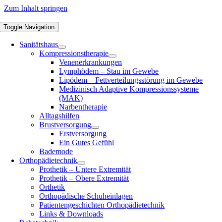
Zum Inhalt springen
Toggle Navigation
Sanitätshaus
Kompressionstherapie
Venenerkrankungen
Lymphödem – Stau im Gewebe
Lipödem – Fettverteilungsstörung im Gewebe
Medizinisch Adaptive Kompressionssysteme
(MAK)
Narbentherapie
Alltagshilfen
Brustversorgung
Erstversorgung
Ein Gutes Gefühl
Bademode
Orthopädietechnik
Prothetik – Untere Extremität
Prothetik – Obere Extremität
Orthetik
Orthopädische Schuheinlagen
Patientengeschichten Orthopädietechnik
Links & Downloads