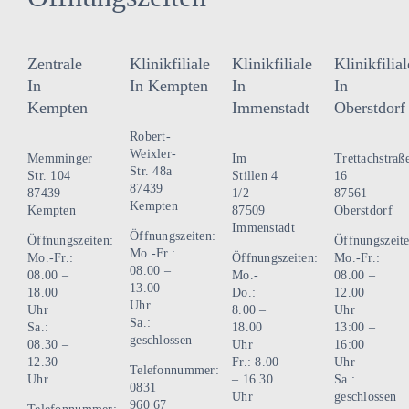
Zentrale
Klinikfiliale
Klinikfiliale
Klinikfilial
In
In Kempten
In
In
Kempten
Immenstadt
Oberstdorf
Robert-
Weixler-
Memminger
Im
Trettachstraß
Str. 48a
Str. 104
Stillen 4
16
87439
87439
1/2
87561
Kempten
Kempten
87509
Oberstdorf
Immenstadt
Öffnungszeiten:
Öffnungszeiten:
Öffnungszeite
Mo.-Fr.:
Mo.-Fr.:
Öffnungszeiten:
Mo.-Fr.:
08.00 –
08.00 –
Mo.-
08.00 –
13.00
18.00
Do.:
12.00
Uhr
Uhr
8.00 –
Uhr
Sa.:
Sa.:
18.00
13:00 –
geschlossen
08.30 –
Uhr
16:00
12.30
Fr.: 8.00
Uhr
Telefonnummer:
Uhr
– 16.30
Sa.:
0831
Uhr
geschlossen
960 67