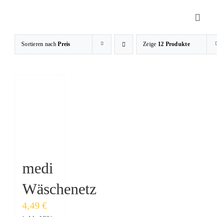
Zum
Inhalt
Toggl
springen
Navig
Sortieren nach
Preis
Zeige
12 Produkte
Sanitätshaus
Orthopädietechnik
Rehatechnik
Homecare
medi
Wäschenetz
Produkte
4,49
€
Über uns