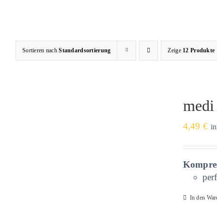
Zum
Inhalt
springen
Sortieren nach
Standardsortierung
Zeige
12 Produkte
medi
4,49
€
i
Kompres
per
In den War