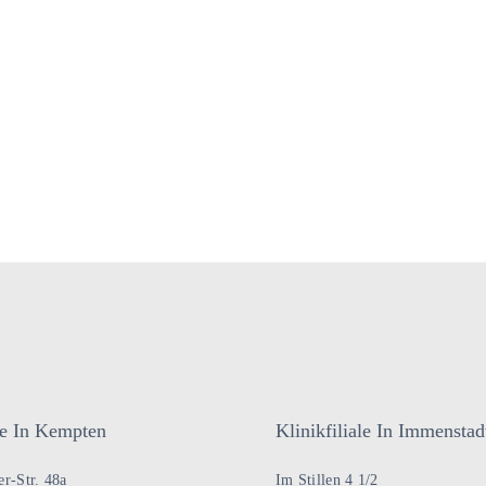
ale In Kempten
Klinikfiliale In Immenstad
r-Str. 48a
Im Stillen 4 1/2