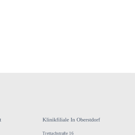
t
Klinikfiliale In Oberstdorf
Trettachstraße 16