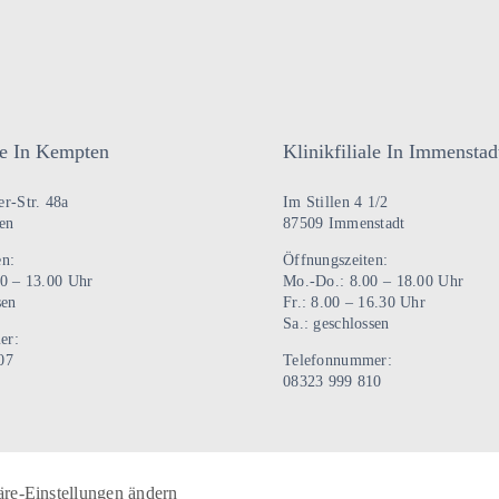
ale In Kempten
Klinikfiliale In Immenstad
r-Str. 48a
Im Stillen 4 1/2
en
87509 Immenstadt
en:
Öffnungszeiten:
00 – 13.00 Uhr
Mo.-Do.: 8.00 – 18.00 Uhr
sen
Fr.: 8.00 – 16.30 Uhr
Sa.: geschlossen
er:
07
Telefonnummer:
08323 999 810
äre-Einstellungen ändern