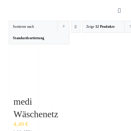
Zum
Inhalt
Toggl
springen
Navig
Sortieren nach
Zeige
12 Produkte
Sanitätshaus
Standardsortierung
Orthopädietechnik
Rehatechnik
Homecare
medi
Wäschenetz
Produkte
4,49
€
Über uns