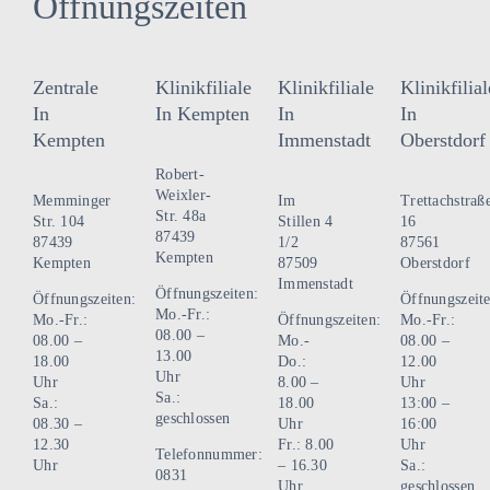
Öffnungszeiten
Zentrale
Klinikfiliale
Klinikfiliale
Klinikfilial
In
In Kempten
In
In
Kempten
Immenstadt
Oberstdorf
Robert-
Weixler-
Memminger
Im
Trettachstraß
Str. 48a
Str. 104
Stillen 4
16
87439
87439
1/2
87561
Kempten
Kempten
87509
Oberstdorf
Immenstadt
Öffnungszeiten:
Öffnungszeiten:
Öffnungszeite
Mo.-Fr.:
Mo.-Fr.:
Öffnungszeiten:
Mo.-Fr.:
08.00 –
08.00 –
Mo.-
08.00 –
13.00
18.00
Do.:
12.00
Uhr
Uhr
8.00 –
Uhr
Sa.:
Sa.:
18.00
13:00 –
geschlossen
08.30 –
Uhr
16:00
12.30
Fr.: 8.00
Uhr
Telefonnummer:
Uhr
– 16.30
Sa.:
0831
Uhr
geschlossen