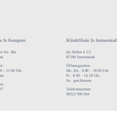
ale In Kempten
Klinikfiliale In Immenstad
r-Str. 48a
Im Stillen 4 1/2
en
87509 Immenstadt
en:
Öffnungszeiten:
00 – 13.00 Uhr
Mo.-Do.: 8.00 – 18.00 Uhr
sen
Fr.: 8.00 – 16.30 Uhr
Sa.: geschlossen
er:
07
Telefonnummer:
08323 999 810