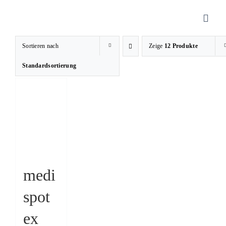
Zum
Inhalt
Toggl
springen
Navig
Sortieren nach
Zeige
12 Produkte
Sanitätshaus
Standardsortierung
Orthopädietechnik
Rehatechnik
Homecare
medi
spot
Produkte
ex
Über uns