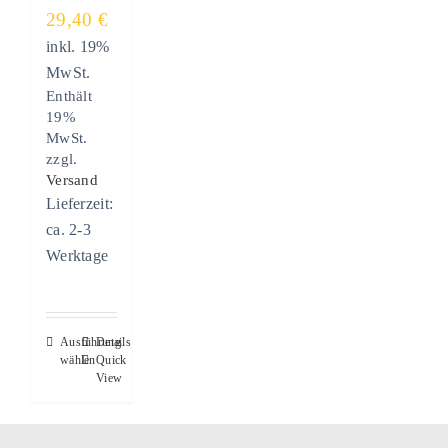
29,40
€
inkl. 19%
MwSt.
Enthält
19%
MwSt.
zzgl.
Versand
Lieferzeit:
ca. 2-3
Werktage
Dieses
Ausführung
Details
wählen
Quick
Produkt
View
weist
mehrere