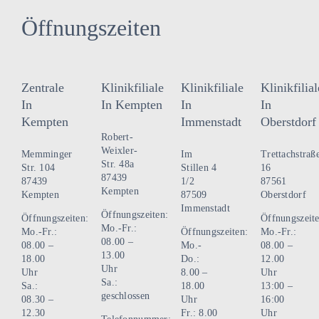
Varianten
auf.
Öffnungszeiten
Die
Optionen
können
Zentrale
Klinikfiliale
Klinikfiliale
Klinikfilial
auf
In
In Kempten
In
In
der
Kempten
Immenstadt
Oberstdorf
Produktseite
Robert-
gewählt
Weixler-
Memminger
Im
Trettachstraß
Str. 48a
werden
Str. 104
Stillen 4
16
87439
87439
1/2
87561
Kempten
Kempten
87509
Oberstdorf
Immenstadt
Öffnungszeiten:
Öffnungszeiten:
Öffnungszeite
Mo.-Fr.:
Mo.-Fr.:
Öffnungszeiten:
Mo.-Fr.:
08.00 –
08.00 –
Mo.-
08.00 –
13.00
18.00
Do.:
12.00
Uhr
Uhr
8.00 –
Uhr
Sa.:
Sa.:
18.00
13:00 –
geschlossen
08.30 –
Uhr
16:00
12.30
Fr.: 8.00
Uhr