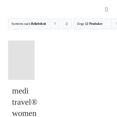
Zum
Inhalt
Toggl
springen
Navig
Sortieren nach
Beliebtheit
Zeige
12 Produkte
Sanitätshaus
Orthopädietechnik
Rehatechnik
Homecare
medi
travel®
Produkte
women
Über uns