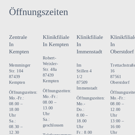
Varianten
Varianten
auf.
auf.
Öffnungszeiten
Die
Die
Optionen
Optionen
können
können
Zentrale
Klinikfiliale
Klinikfiliale
Klinikfilial
auf
auf
In
In Kempten
In
In
der
der
Kempten
Immenstadt
Oberstdorf
Produktseite
Produktseite
Robert-
gewählt
gewählt
Weixler-
Memminger
Im
Trettachstraß
Str. 48a
werden
werden
Str. 104
Stillen 4
16
87439
87439
1/2
87561
Kempten
Kempten
87509
Oberstdorf
Immenstadt
Öffnungszeiten:
Öffnungszeiten:
Öffnungszeite
Mo.-Fr.:
Mo.-Fr.:
Öffnungszeiten:
Mo.-Fr.:
08.00 –
08.00 –
Mo.-
08.00 –
13.00
18.00
Do.:
12.00
Uhr
Uhr
8.00 –
Uhr
Sa.:
Sa.:
18.00
13:00 –
geschlossen
08.30 –
Uhr
16:00
12.30
Fr.: 8.00
Uhr