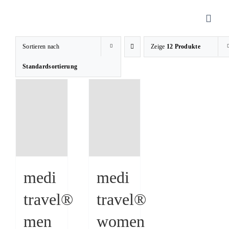
Zum
Inhalt
Toggl
springen
Navig
Sortieren nach
Zeige
12 Produkte
Sanitätshaus
Standardsortierung
Orthopädietechnik
Rehatechnik
Homecare
medi
medi
travel®
travel®
Produkte
men
women
Über uns