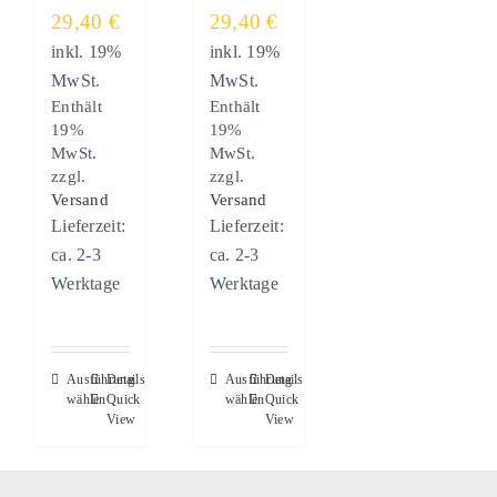
29,40
€
29,40
€
inkl. 19%
inkl. 19%
MwSt.
MwSt.
Enthält
Enthält
19%
19%
MwSt.
MwSt.
zzgl.
zzgl.
Versand
Versand
Lieferzeit:
Lieferzeit:
ca. 2-3
ca. 2-3
Werktage
Werktage
Dieses
Dieses
Ausführung
Details
Ausführung
Details
wählen
Quick
wählen
Quick
Produkt
Produkt
View
View
weist
weist
mehrere
mehrere