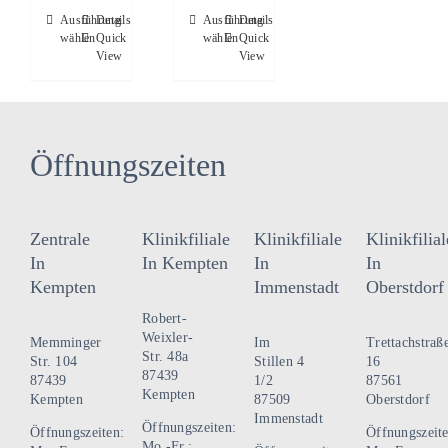
Dieses
Dieses
Ausführung
Details
Ausführung
Details
wählen
Quick
wählen
Quick
Produkt
Produkt
View
View
weist
weist
mehrere
mehrere
Varianten
Varianten
auf.
auf.
Öffnungszeiten
Die
Die
Optionen
Optionen
können
können
Zentrale
Klinikfiliale
Klinikfiliale
Klinikfilial
auf
auf
In
In Kempten
In
In
der
der
Kempten
Immenstadt
Oberstdorf
Produktseite
Produktseite
Robert-
gewählt
gewählt
Weixler-
Memminger
Im
Trettachstraß
Str. 48a
werden
werden
Str. 104
Stillen 4
16
87439
87439
1/2
87561
Kempten
Kempten
87509
Oberstdorf
Immenstadt
Öffnungszeiten:
Öffnungszeiten:
Öffnungszeite
Mo.-Fr.: