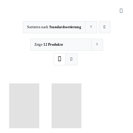
Zum
Inhalt
Toggl
springen
Navig
Sortieren nach
Standardsortierung
Sanitätshaus
Zeige
12 Produkte
Orthopädietechnik
Rehatechnik
Homecare
Produkte
Über uns