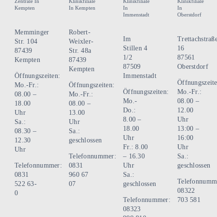
Zentrale In
Klinikfiliale
Klinikfiliale
Klinikfiliale
Kempten
In Kempten
In
In
Immenstadt
Oberstdorf
Memminger
Robert-
Im
Trettachstraß
Str. 104
Weixler-
Stillen 4
16
87439
Str. 48a
1/2
87561
Kempten
87439
87509
Oberstdorf
Kempten
Öffnungszeiten:
Immenstadt
Öffnungszeite
Mo.-Fr.:
Öffnungszeiten:
Öffnungszeiten:
Mo.-Fr.:
08.00 –
Mo.-Fr.:
Mo.-
08.00 –
18.00
08.00 –
Do.:
12.00
Uhr
13.00
8.00 –
Uhr
Sa.:
Uhr
18.00
13:00 –
08.30 –
Sa.:
Uhr
16:00
12.30
geschlossen
Fr.: 8.00
Uhr
Uhr
Telefonnummer:
– 16.30
Sa.:
Telefonnummer:
0831
Uhr
geschlossen
0831
960 67
Sa.:
Telefonnumm
522 63-
07
geschlossen
08322
0
Telefonnummer:
703 581
08323