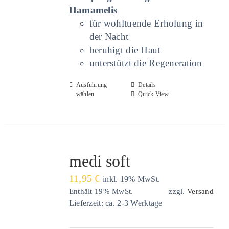
werden
Hamamelis
für wohltuende Erholung in
der Nacht
beruhigt die Haut
unterstützt die Regeneration
Dieses
Ausführung
Details
wählen
Quick View
Produkt
weist
mehrere
Varianten
auf.
medi soft
Die
11,95
€
Optionen
inkl. 19% MwSt.
Enthält 19% MwSt.
zzgl.
Versand
können
Lieferzeit: ca. 2-3 Werktage
auf
der