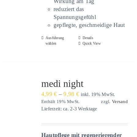
Wirkung am Tag
reduziert das
Spannungsgefühl
gepflegte, geschmeidige Haut
Dieses
Ausführung
Details
wählen
Quick View
Produkt
weist
mehrere
Varianten
auf.
medi night
Die
Preisspanne:
4,99
€
–
9,98
€
Optionen
inkl. 19% MwSt.
4,99 €
Enthält 19% MwSt.
zzgl.
Versand
können
Lieferzeit: ca. 2-3 Werktage
bis
auf
9,98 €
der
Produktseite
gewählt
Hautpflege mit regenerierender