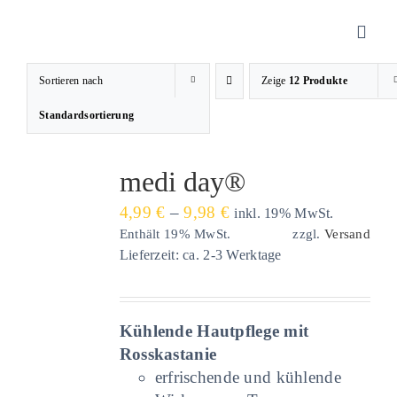
Zum
Inhalt
Toggl
springen
Navig
Sortieren nach
Zeige
12 Produkte
Sanitätshaus
Standardsortierung
Orthopädietechnik
medi day®
Preisspanne:
4,99
€
–
9,98
€
inkl. 19% MwSt.
Rehatechnik
4,99 €
Enthält 19% MwSt.
zzgl.
Versand
Lieferzeit: ca. 2-3 Werktage
bis
9,98 €
Homecare
Kühlende Hautpflege mit
Produkte
Rosskastanie
erfrischende und kühlende
Über uns