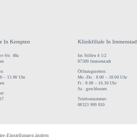
mehrere
Varianten
auf.
Die
Optionen
ale In Kempten
Klinikfiliale In Immenstad
können
auf
r-Str. 48a
Im Stillen 4 1/2
der
en
87509 Immenstadt
Produktseite
en:
Öffnungszeiten:
gewählt
00 – 13.00 Uhr
Mo.-Do.: 8.00 – 18.00 Uhr
sen
Fr.: 8.00 – 16.30 Uhr
werden
Sa.: geschlossen
er:
07
Telefonnummer:
08323 999 810
äre-Einstellungen ändern