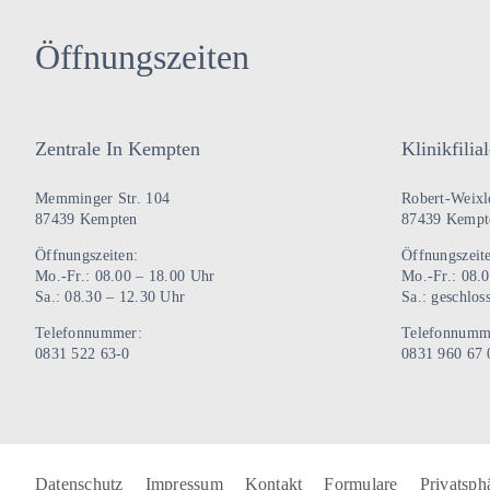
mehrere
Varianten
Öffnungszeiten
auf.
Die
Optionen
Zentrale In Kempten
Klinikfili
können
auf
Memminger Str. 104
Robert-Weixle
der
87439 Kempten
87439 Kempt
Produktseite
Öffnungszeiten:
Öffnungszeit
gewählt
Mo.-Fr.: 08.00 – 18.00 Uhr
Mo.-Fr.: 08.
Sa.: 08.30 – 12.30 Uhr
Sa.: geschlos
werden
Telefonnummer:
Telefonnumm
0831 522 63-0
0831 960 67 
Datenschutz
Impressum
Kontakt
Formulare
Privatsph