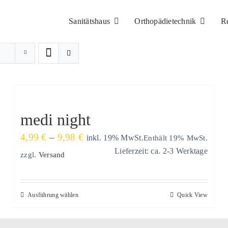
Sanitätshaus
Orthopädietechnik
R
medi night
Preisspanne:
4,99
€
–
9,98
€
Enthält 19% MwSt.
inkl. 19% MwSt.
4,99 €
Lieferzeit: ca. 2-3 Werktage
zzgl.
Versand
bis
9,98 €
Dieses
Ausführung wählen
Quick View
Produkt
weist