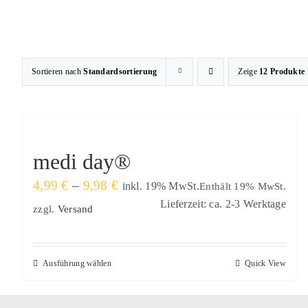
Zum
Inhalt
springen
Sortieren nach
Standardsortierung
Zeige
12 Produkte
medi day®
Preisspanne:
4,99
€
–
9,98
€
Enthält 19% MwSt.
inkl. 19% MwSt.
4,99 €
Lieferzeit: ca. 2-3 Werktage
zzgl.
Versand
bis
9,98 €
Dieses
Ausführung wählen
Quick View
Produkt
weist