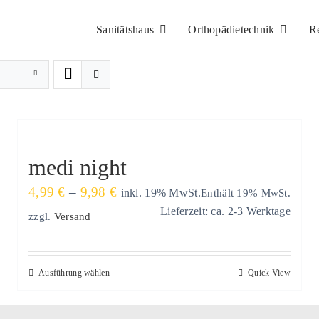
Sanitätshaus
Orthopädietechnik
R
medi night
Preisspanne:
4,99
€
–
9,98
€
Enthält 19% MwSt.
inkl. 19% MwSt.
4,99 €
Lieferzeit: ca. 2-3 Werktage
zzgl.
Versand
bis
9,98 €
Dieses
Ausführung wählen
Quick View
Produkt
weist