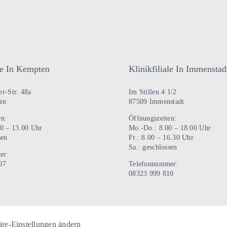
mehrere
Varianten
auf.
Die
Optionen
ale In Kempten
Klinikfiliale In Immenstad
können
auf
r-Str. 48a
Im Stillen 4 1/2
der
en
87509 Immenstadt
Produktseite
en:
Öffnungszeiten:
gewählt
00 – 13.00 Uhr
Mo.-Do.: 8.00 – 18.00 Uhr
sen
Fr.: 8.00 – 16.30 Uhr
werden
Sa.: geschlossen
er:
07
Telefonnummer:
08323 999 810
äre-Einstellungen ändern