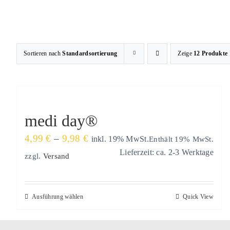
Zum
Inhalt
springen
Sortieren nach
Standardsortierung
Zeige
12 Produkte
medi day®
Preisspanne:
4,99
€
–
9,98
€
Enthält 19% MwSt.
inkl. 19% MwSt.
4,99 €
Lieferzeit: ca. 2-3 Werktage
zzgl.
Versand
bis
9,98 €
Dieses
Ausführung wählen
Quick View
Produkt
weist