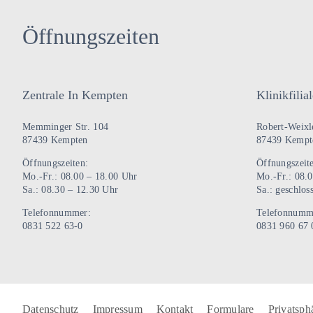
mehrere
Varianten
Öffnungszeiten
auf.
Die
Optionen
Zentrale In Kempten
Klinikfili
können
auf
Memminger Str. 104
Robert-Weixle
der
87439 Kempten
87439 Kempt
Produktseite
Öffnungszeiten:
Öffnungszeit
gewählt
Mo.-Fr.: 08.00 – 18.00 Uhr
Mo.-Fr.: 08.
Sa.: 08.30 – 12.30 Uhr
Sa.: geschlos
werden
Telefonnummer:
Telefonnumm
0831 522 63-0
0831 960 67 
Datenschutz
Impressum
Kontakt
Formulare
Privatsph