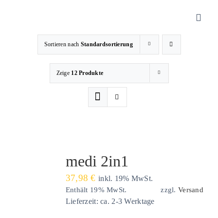
Zum
Inhalt
Toggl
springen
Navig
Sortieren nach
Standardsortierung
Sanitätshaus
Zeige
12 Produkte
Orthopädietechnik
Rehatechnik
Homecare
medi 2in1
37,98
€
inkl. 19% MwSt.
Produkte
Enthält 19% MwSt.
zzgl.
Versand
Lieferzeit: ca. 2-3 Werktage
Über uns