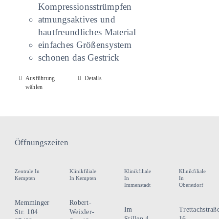
Kompressionsstrümpfen
atmungsaktives und
hautfreundliches Material
einfaches Größensystem
schonen das Gestrick
Dieses
Ausführung
Details
wählen
Produkt
weist
mehrere
Varianten
Öffnungszeiten
auf.
Die
Optionen
Zentrale In
Klinikfiliale
Klinikfiliale
Klinikfiliale
Kempten
In Kempten
In
In
können
Immenstadt
Oberstdorf
auf
Memminger
Robert-
der
Im
Trettachstraß
Str. 104
Weixler-
Stillen 4
16