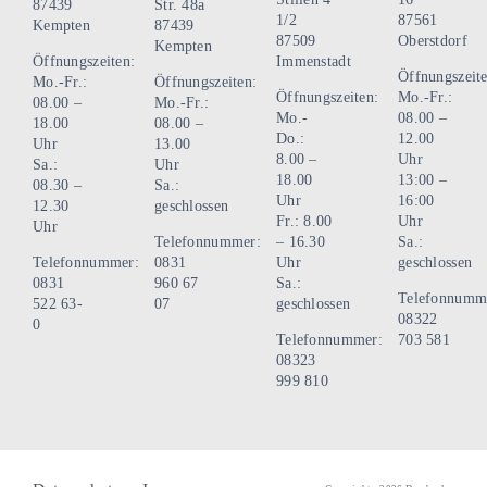
Produktseite
87439
Str. 48a
1/2
87561
Kempten
87439
gewählt
87509
Oberstdorf
Kempten
werden
Öffnungszeiten:
Immenstadt
Öffnungszeite
Mo.-Fr.:
Öffnungszeiten:
Öffnungszeiten:
Mo.-Fr.:
08.00 –
Mo.-Fr.:
Mo.-
08.00 –
18.00
08.00 –
Do.:
12.00
Uhr
13.00
8.00 –
Uhr
Sa.:
Uhr
18.00
13:00 –
08.30 –
Sa.:
Uhr
16:00
12.30
geschlossen
Fr.: 8.00
Uhr
Uhr
Telefonnummer:
– 16.30
Sa.:
Telefonnummer:
0831
Uhr
geschlossen
0831
960 67
Sa.:
Telefonnumm
522 63-
07
geschlossen
08322
0
Telefonnummer:
703 581
08323
999 810