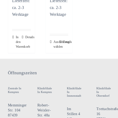
Lieferzeit:
Lieferzeit:
ca. 2-3
ca. 2-3
Werktage
Werktage
In
Details
Dieses
den
Ausführung
Details
Warenkorb
wählen
Produkt
weist
mehrere
Varianten
Öffnungszeiten
auf.
Die
Zentrale In
Klinikfiliale
Klinikfiliale
Klinikfiliale
Optionen
Kempten
In Kempten
In
In
Immenstadt
Oberstdorf
können
auf
Memminger
Robert-
Im
Trettachstraß
Str. 104
Weixler-
der
Stillen 4
16
87439
Str. 48a
Produktseite