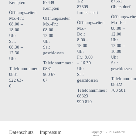
1/2
87561
Kempten
87439
gewählt
87509
Oberstdorf
Kempten
Öffnungszeiten:
Immenstadt
werden
Öffnungszeite
Mo.-Fr.:
Öffnungszeiten:
Öffnungszeiten:
Mo.-Fr.:
08.00 –
Mo.-Fr.:
Mo.-
08.00 –
18.00
08.00 –
Do.:
12.00
Uhr
13.00
8.00 –
Uhr
Sa.:
Uhr
18.00
13:00 –
08.30 –
Sa.:
Uhr
16:00
12.30
geschlossen
Fr.: 8.00
Uhr
Uhr
Telefonnummer:
– 16.30
Sa.:
Telefonnummer:
0831
Uhr
geschlossen
0831
960 67
Sa.:
Telefonnumm
522 63-
07
geschlossen
08322
0
Telefonnummer:
703 581
08323
999 810
Datenschutz
Impressum
Copyright - 2026 Dambeck