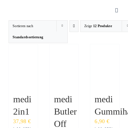
Zum
Inhalt
Toggl
springen
Navig
Sortieren nach
Zeige
12 Produkte
Sanitätshaus
Standardsortierung
Orthopädietechnik
Rehatechnik
Homecare
medi
medi
medi
Butler
2in1
Gummiha
Produkte
37,98
€
6,90
€
Off
Über uns