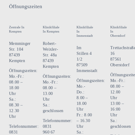
Öffnungszeiten
Zentrale In
Klinikfiliale
Klinikfiliale
Klinikfiliale
Kempten
In Kempten
In
In
Immenstadt
Oberstdorf
Memminger
Robert-
Im
Trettachstraß
Str. 104
Weixler-
Stillen 4
16
87439
Str. 48a
1/2
87561
Kempten
87439
87509
Oberstdorf
Kempten
Öffnungszeiten:
Immenstadt
Öffnungszeite
Mo.-Fr.:
Öffnungszeiten:
Öffnungszeiten:
Mo.-Fr.:
08.00 –
Mo.-Fr.:
Mo.-
08.00 –
18.00
08.00 –
Do.:
12.00
Uhr
13.00
8.00 –
Uhr
Sa.:
Uhr
18.00
13:00 –
08.30 –
Sa.:
Uhr
16:00
12.30
geschlossen
Fr.: 8.00
Uhr
Uhr
Telefonnummer:
– 16.30
Sa.:
Telefonnummer:
0831
Uhr
geschlossen
0831
960 67
Sa.: